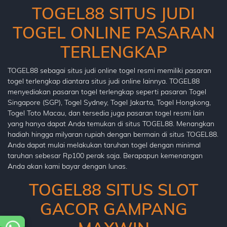
TOGEL88 SITUS JUDI
TOGEL ONLINE PASARAN
TERLENGKAP
TOGEL88 sebagai situs judi online togel resmi memiliki pasaran
togel terlengkap diantara situs judi online lainnya. TOGEL88
menyediakan pasaran togel terlengkap seperti pasaran Togel
Singapore (SGP), Togel Sydney, Togel Jakarta, Togel Hongkong,
Togel Toto Macau, dan tersedia juga pasaran togel resmi lain
yang hanya dapat Anda temukan di situs TOGEL88. Menangkan
hadiah hingga milyaran rupiah dengan bermain di situs TOGEL88.
Anda dapat mulai melakukan taruhan togel dengan minimal
taruhan sebesar Rp100 perak saja. Berapapun kemenangan
Anda akan kami bayar dengan lunas.
TOGEL88 SITUS SLOT
GACOR GAMPANG