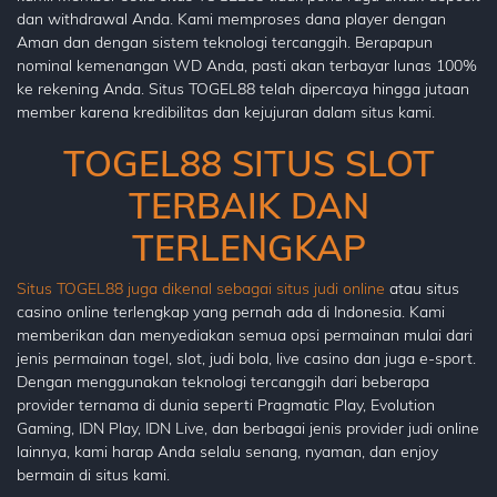
dan withdrawal Anda. Kami memproses dana player dengan
Aman dan dengan sistem teknologi tercanggih. Berapapun
nominal kemenangan WD Anda, pasti akan terbayar lunas 100%
ke rekening Anda. Situs TOGEL88 telah dipercaya hingga jutaan
member karena kredibilitas dan kejujuran dalam situs kami.
TOGEL88 SITUS SLOT
TERBAIK DAN
TERLENGKAP
Situs TOGEL88 juga dikenal sebagai situs judi online
atau situs
casino online terlengkap yang pernah ada di Indonesia. Kami
memberikan dan menyediakan semua opsi permainan mulai dari
jenis permainan togel, slot, judi bola, live casino dan juga e-sport.
Dengan menggunakan teknologi tercanggih dari beberapa
provider ternama di dunia seperti Pragmatic Play, Evolution
Gaming, IDN Play, IDN Live, dan berbagai jenis provider judi online
lainnya, kami harap Anda selalu senang, nyaman, dan enjoy
bermain di situs kami.