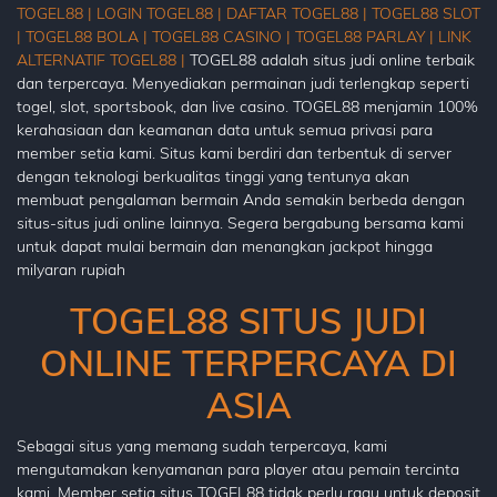
TOGEL88 |
LOGIN TOGEL88 |
DAFTAR TOGEL88 |
TOGEL88 SLOT
|
TOGEL88 BOLA |
TOGEL88 CASINO |
TOGEL88 PARLAY |
LINK
ALTERNATIF TOGEL88 |
TOGEL88 adalah situs judi online terbaik
dan terpercaya. Menyediakan permainan judi terlengkap seperti
togel, slot, sportsbook, dan live casino. TOGEL88 menjamin 100%
kerahasiaan dan keamanan data untuk semua privasi para
member setia kami. Situs kami berdiri dan terbentuk di server
dengan teknologi berkualitas tinggi yang tentunya akan
membuat pengalaman bermain Anda semakin berbeda dengan
situs-situs judi online lainnya. Segera bergabung bersama kami
untuk dapat mulai bermain dan menangkan jackpot hingga
milyaran rupiah
TOGEL88 SITUS JUDI
ONLINE TERPERCAYA DI
ASIA
Sebagai situs yang memang sudah terpercaya, kami
mengutamakan kenyamanan para player atau pemain tercinta
kami. Member setia situs TOGEL88 tidak perlu ragu untuk deposit